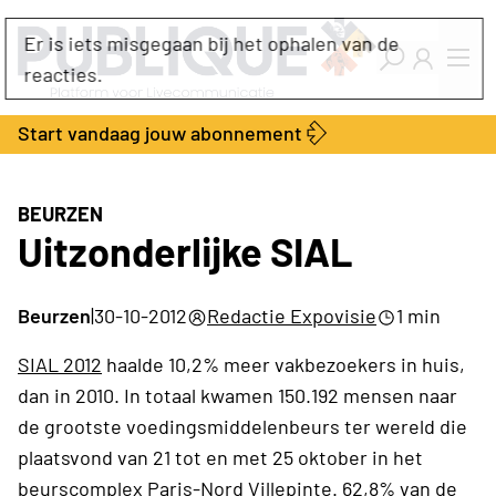
Industry Dashboard
Er is iets misgegaan bij het ophalen van de
Vacatures
reacties.
Kalender
Producten
Start vandaag jouw abonnement
Locatie Finder
Bedrijvengids
LiveWire
Productengids
Contact
BEURZEN
Over ons
Uitzonderlijke SIAL
Adverteren
Abonnementen
Beurzen
|
30-10-2012
Redactie Expovisie
1 min
SIAL 2012
haalde 10,2% meer vakbezoekers in huis,
dan in 2010. In totaal kwamen 150.192 mensen naar
de grootste voedingsmiddelenbeurs ter wereld die
plaatsvond van 21 tot en met 25 oktober in het
beurscomplex Paris-Nord Villepinte. 62,8% van de