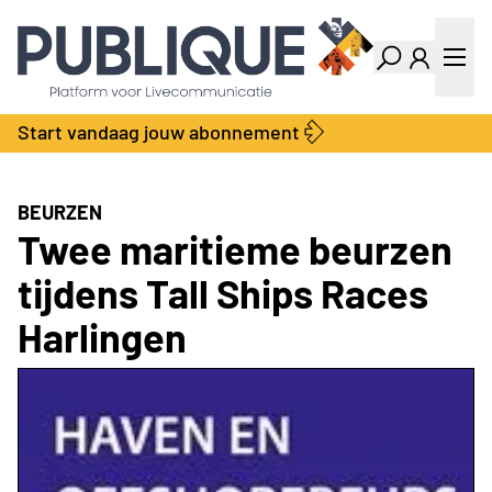
Industry Dashboard
Vacatures
Kalender
Producten
Start vandaag jouw abonnement
Locatie Finder
Bedrijvengids
LiveWire
Productengids
Contact
BEURZEN
Over ons
Twee maritieme beurzen
Adverteren
tijdens Tall Ships Races
Abonnementen
Harlingen