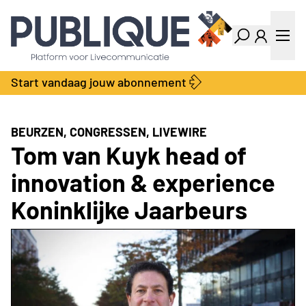
Industry Dashboard
Vacatures
Kalender
Producten
Start vandaag jouw abonnement
Locatie Finder
Bedrijvengids
LiveWire
Productengids
Contact
BEURZEN, CONGRESSEN, LIVEWIRE
Over ons
Tom van Kuyk head of
Adverteren
innovation & experience
Abonnementen
Koninklijke Jaarbeurs