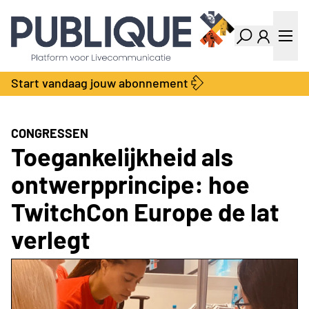
Industry Dashboard
Vacatures
Kalender
Producten
Start vandaag jouw abonnement
Locatie Finder
Bedrijvengids
LiveWire
Productengids
Contact
CONGRESSEN
Over ons
Toegankelijkheid als
Adverteren
ontwerpprincipe: hoe
Abonnementen
TwitchCon Europe de lat
verlegt