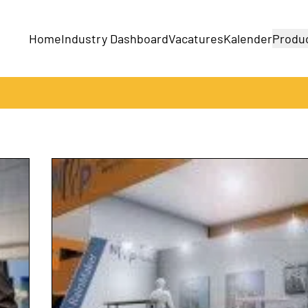
Home
Industry Dashboard
Vacatures
Kalender
Produ
Bedrijven
Producten