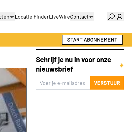
cten
Locatie Finder
LiveWire
Contact
gids
Over ons
gids
Adverteren
START ABONNEMENT
Abonnementen
Schrijf je nu in voor onze
nieuwsbrief
VERSTUUR