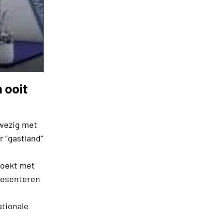
 ooit
wezig met
r ”gastland”
zoekt met
presenteren
ationale