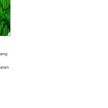
gang;
laten