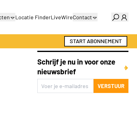
cten
Locatie Finder
LiveWire
Contact
gids
Over ons
gids
Adverteren
START ABONNEMENT
Abonnementen
Schrijf je nu in voor onze
nieuwsbrief
VERSTUUR