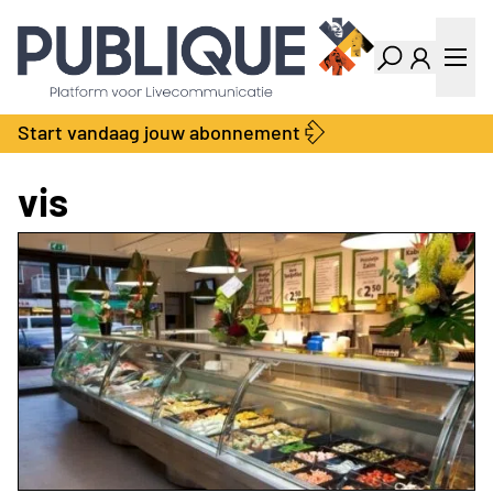
Industry Dashboard
Vacatures
Kalender
Producten
Start vandaag jouw abonnement
Locatie Finder
Bedrijvengids
LiveWire
Productengids
vis
Contact
Over ons
Adverteren
Abonnementen