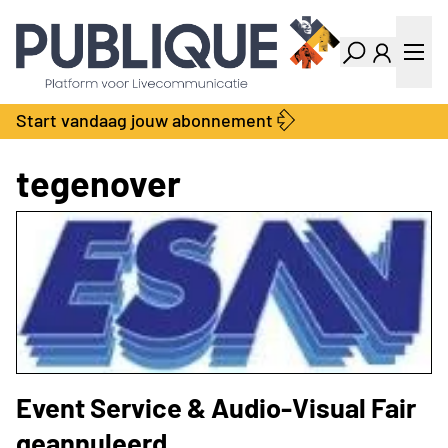
Industry Dashboard
Vacatures
Kalender
Producten
Start vandaag jouw abonnement
Locatie Finder
Bedrijvengids
LiveWire
Productengids
tegenover
Contact
Over ons
Adverteren
Abonnementen
Event Service & Audio-Visual Fair
geannuleerd