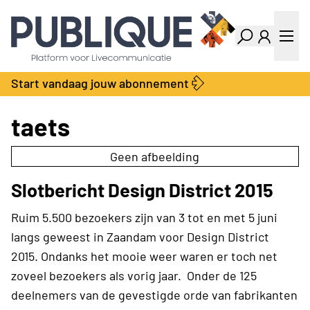
Industry Dashboard
Vacatures
Kalender
Producten
Start vandaag jouw abonnement
Locatie Finder
Bedrijvengids
LiveWire
Productengids
taets
Contact
Over ons
Geen afbeelding
Adverteren
Slotbericht Design District 2015
Abonnementen
Ruim 5.500 bezoekers zijn van 3 tot en met 5 juni
langs geweest in Zaandam voor Design District
2015. Ondanks het mooie weer waren er toch net
zoveel bezoekers als vorig jaar. Onder de 125
deelnemers van de gevestigde orde van fabrikanten