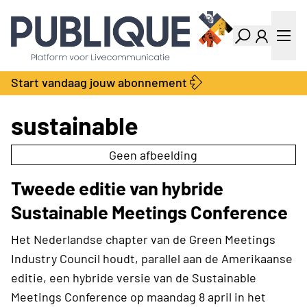
Industry Dashboard
Vacatures
Kalender
Producten
Start vandaag jouw abonnement
Locatie Finder
Bedrijvengids
LiveWire
Productengids
sustainable
Contact
Over ons
Geen afbeelding
Adverteren
Tweede editie van hybride
Abonnementen
Sustainable Meetings Conference
Het Nederlandse chapter van de Green Meetings
Industry Council houdt, parallel aan de Amerikaanse
editie, een hybride versie van de Sustainable
Meetings Conference op maandag 8 april in het