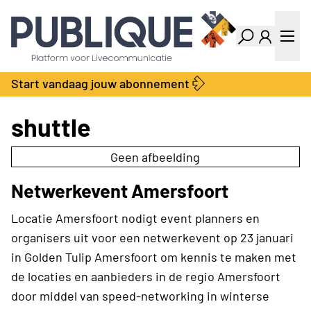
Industry Dashboard
Vacatures
Kalender
Producten
Start vandaag jouw abonnement
Locatie Finder
Bedrijvengids
LiveWire
Productengids
shuttle
Contact
Over ons
Geen afbeelding
Adverteren
Netwerkevent Amersfoort
Abonnementen
Locatie Amersfoort nodigt event planners en
organisers uit voor een netwerkevent op 23 januari
in Golden Tulip Amersfoort om kennis te maken met
de locaties en aanbieders in de regio Amersfoort
door middel van speed-networking in winterse