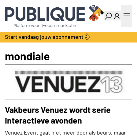
Industry Dashboard
Vacatures
Kalender
Producten
Start vandaag jouw abonnement
Locatie Finder
Bedrijvengids
LiveWire
Productengids
mondiale
Contact
Over ons
Adverteren
Abonnementen
Vakbeurs Venuez wordt serie
interactieve avonden
Venuez Event gaat niet meer door als beurs, maar