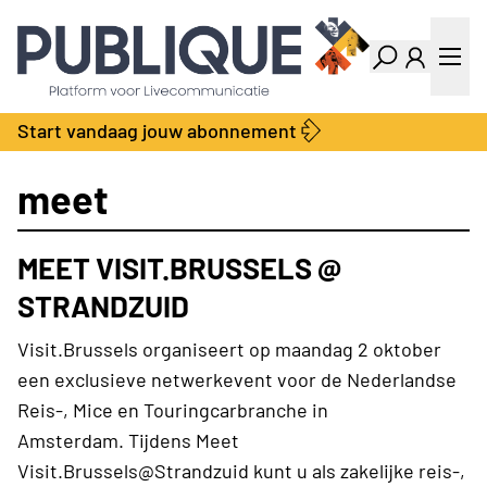
Industry Dashboard
Vacatures
Kalender
Producten
Start vandaag jouw abonnement
Locatie Finder
Bedrijvengids
LiveWire
Productengids
meet
Contact
Over ons
MEET VISIT.BRUSSELS @
Adverteren
Abonnementen
STRANDZUID
Visit.Brussels organiseert op maandag 2 oktober
een exclusieve netwerkevent voor de Nederlandse
Reis-, Mice en Touringcarbranche in
Amsterdam. Tijdens Meet
Visit.Brussels@Strandzuid kunt u als zakelijke reis-,