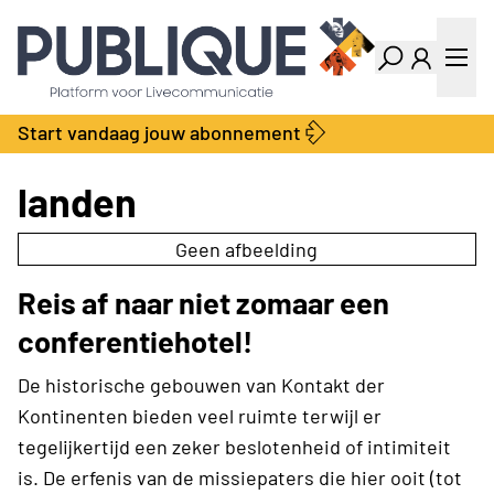
Industry Dashboard
Vacatures
Kalender
Producten
Start vandaag jouw abonnement
Locatie Finder
Bedrijvengids
LiveWire
Productengids
landen
Contact
Over ons
Geen afbeelding
Adverteren
Reis af naar niet zomaar een
Abonnementen
conferentiehotel!
De historische gebouwen van Kontakt der
Kontinenten bieden veel ruimte terwijl er
tegelijkertijd een zeker beslotenheid of intimiteit
is. De erfenis van de missiepaters die hier ooit (tot