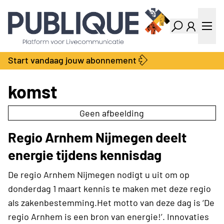
Industry Dashboard
Vacatures
Kalender
Producten
Start vandaag jouw abonnement
Locatie Finder
Bedrijvengids
LiveWire
Productengids
komst
Contact
Over ons
Geen afbeelding
Adverteren
Regio Arnhem Nijmegen deelt
Abonnementen
energie tijdens kennisdag
De regio Arnhem Nijmegen nodigt u uit om op
donderdag 1 maart kennis te maken met deze regio
als zakenbestemming.Het motto van deze dag is ‘De
regio Arnhem is een bron van energie!’. Innovaties