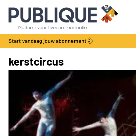
Start vandaag jouw abonnement
kerstcircus