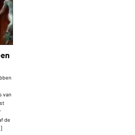
een
ebben
s van
st
r
af de
]