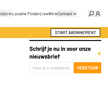
cten
Locatie Finder
LiveWire
Contact
gids
Over ons
gids
Adverteren
START ABONNEMENT
Abonnementen
Schrijf je nu in voor onze
nieuwsbrief
VERSTUUR