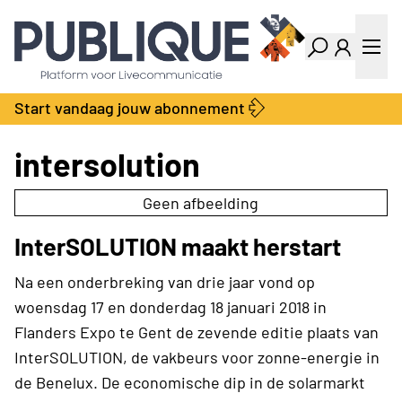
Industry Dashboard
Vacatures
Kalender
Producten
Start vandaag jouw abonnement
Locatie Finder
Bedrijvengids
LiveWire
Productengids
intersolution
Contact
Over ons
Geen afbeelding
Adverteren
InterSOLUTION maakt herstart
Abonnementen
Na een onderbreking van drie jaar vond op
woensdag 17 en donderdag 18 januari 2018 in
Flanders Expo te Gent de zevende editie plaats van
InterSOLUTION, de vakbeurs voor zonne-energie in
de Benelux. De economische dip in de solarmarkt