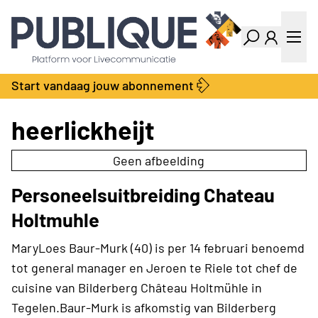
Industry Dashboard
Vacatures
Kalender
Producten
Start vandaag jouw abonnement
Locatie Finder
Bedrijvengids
LiveWire
Productengids
heerlickheijt
Contact
Over ons
Geen afbeelding
Adverteren
Personeelsuitbreiding Chateau
Abonnementen
Holtmuhle
MaryLoes Baur-Murk (40) is per 14 februari benoemd
tot general manager en Jeroen te Riele tot chef de
cuisine van Bilderberg Château Holtmühle in
Tegelen.Baur-Murk is afkomstig van Bilderberg