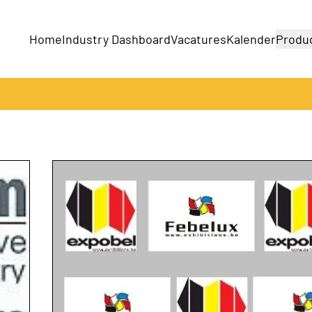
Home
Industry Dashboard
Vacatures
Kalender
Produ
Bedrijven
Producten