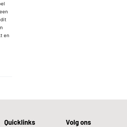
bel
 een
dit
an
t en
Quicklinks
Volg ons