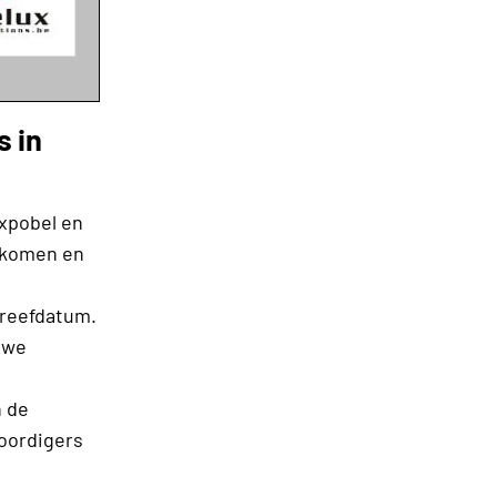
s in
Expobel en
gekomen en
treefdatum.
uwe
n de
woordigers