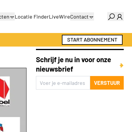
cten
Locatie Finder
LiveWire
Contact
gids
Over ons
gids
Adverteren
START ABONNEMENT
Abonnementen
Schrijf je nu in voor onze
nieuwsbrief
VERSTUUR