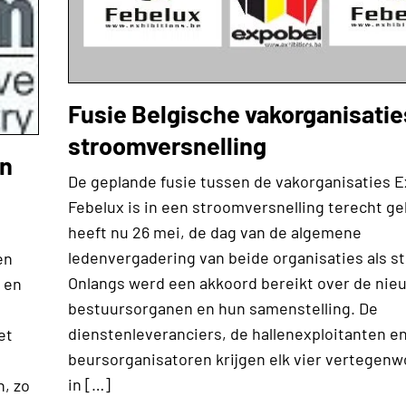
Fusie Belgische vakorganisatie
stroomversnelling
en
De geplande fusie tussen de vakorganisaties 
Febelux is in een stroomversnelling terecht 
heeft nu 26 mei, de dag van de algemene
ledenvergadering van beide organisaties als s
en
Onlangs werd een akkoord bereikt over de nie
 en
bestuursorganen en hun samenstelling. De
dienstenleveranciers, de hallenexploitanten e
et
beursorganisatoren krijgen elk vier vertegen
in […]
n, zo