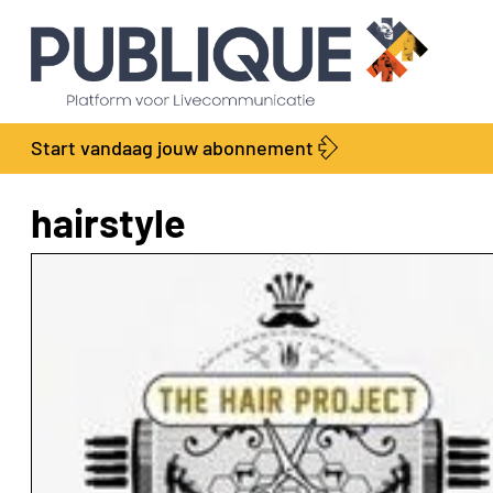
Start vandaag jouw abonnement
hairstyle