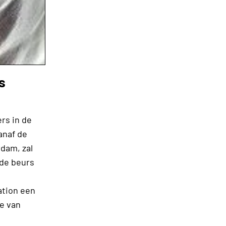
s
rs in de
anaf de
rdam, zal
 de beurs
ation een
e van