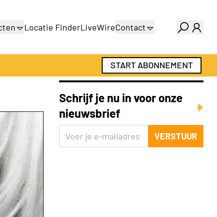
cten
Locatie Finder
LiveWire
Contact
gids
Over ons
gids
Adverteren
START ABONNEMENT
Abonnementen
Schrijf je nu in voor onze
nieuwsbrief
VERSTUUR