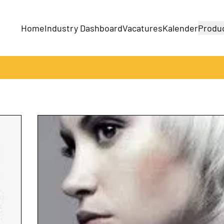
Home
Industry Dashboard
Vacatures
Kalender
Produ
Bedrijven
Producten