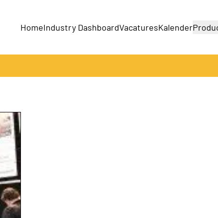
Home
Industry Dashboard
Vacatures
Kalender
Produ
Bedrijven
Producten