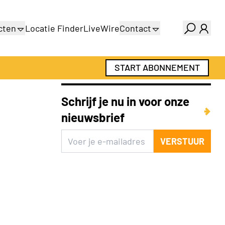
cten
Locatie Finder
LiveWire
Contact
gids
Over ons
gids
Adverteren
START ABONNEMENT
Abonnementen
Schrijf je nu in voor onze
nieuwsbrief
VERSTUUR