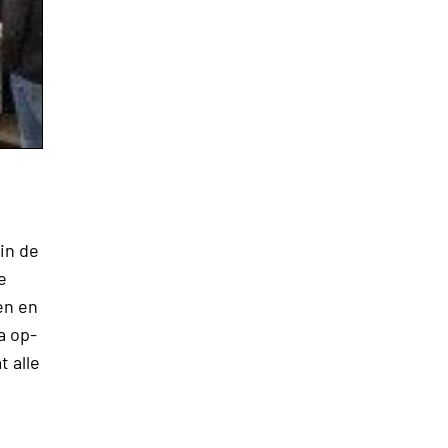
,
in de
e
en en
a op-
 alle