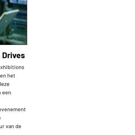
 Drives
xhibitions
ren het
Deze
n een
e evenement
e
ur van de