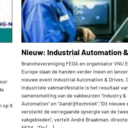
Nieuw: Industrial Automation &
Branchevereniging FEDA en organisator VNU E
Europe slaan de handen verder ineen en lance
nieuwe event Industrial Automation & Drives. 
door
industriele vakmanifestatie is het resultaat va
de
samensmelting van de vakbeurzen ”Industry &
Automation” en ”Aandrijftechniek”.“Dit nieuw
n op 9
versterkt de verregaande synergie van de twe
vakgebieden", vertelt André Braakman, directe
FEDA. "De […]