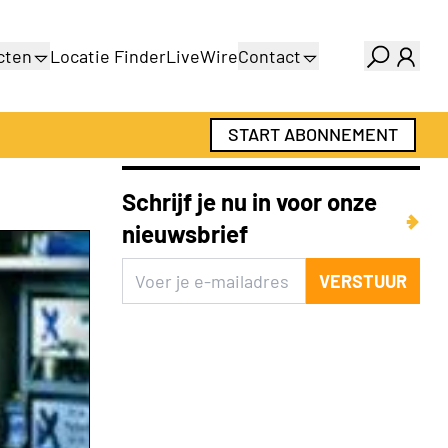
cten
Locatie Finder
LiveWire
Contact
gids
Over ons
gids
Adverteren
START ABONNEMENT
Abonnementen
Schrijf je nu in voor onze
nieuwsbrief
VERSTUUR