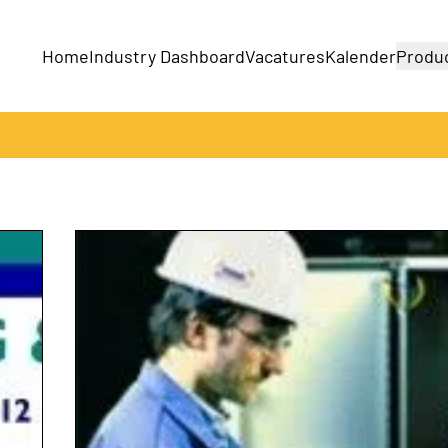
Home
Industry Dashboard
Vacatures
Kalender
Produ
Bedrijven
Producten