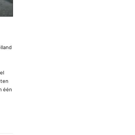
lland
el
cten
n één