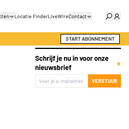
cten
Locatie Finder
LiveWire
Contact
gids
Over ons
gids
Adverteren
START ABONNEMENT
Abonnementen
Schrijf je nu in voor onze
nieuwsbrief
VERSTUUR