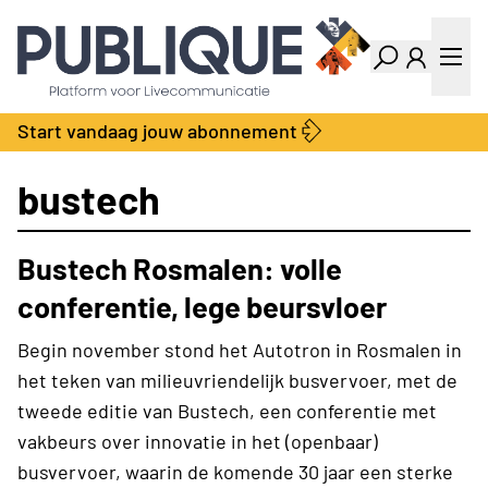
Industry Dashboard
Vacatures
Kalender
Producten
Start vandaag jouw abonnement
Locatie Finder
Bedrijvengids
LiveWire
Productengids
bustech
Contact
Over ons
Bustech Rosmalen: volle
Adverteren
Abonnementen
conferentie, lege beursvloer
Begin november stond het Autotron in Rosmalen in
het teken van milieuvriendelijk busvervoer, met de
tweede editie van Bustech, een conferentie met
vakbeurs over innovatie in het (openbaar)
busvervoer, waarin de komende 30 jaar een sterke