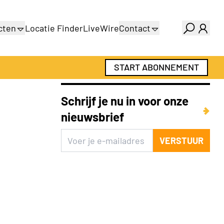
cten
Locatie Finder
LiveWire
Contact
gids
Over ons
gids
Adverteren
START ABONNEMENT
Abonnementen
Schrijf je nu in voor onze
nieuwsbrief
VERSTUUR