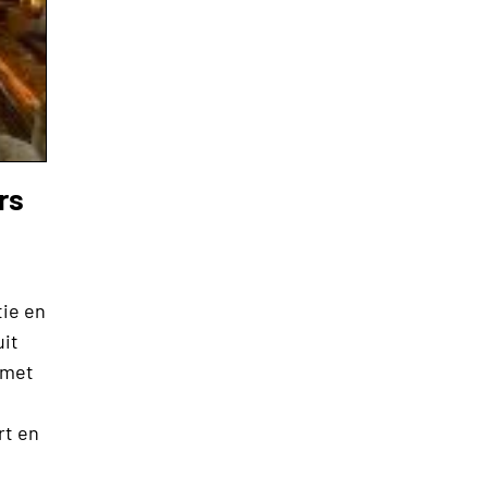
rs
tie en
uit
 met
e
rt en