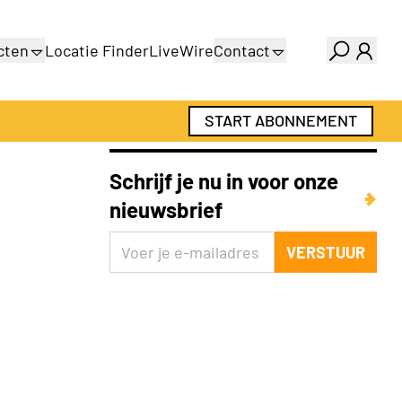
cten
Locatie Finder
LiveWire
Contact
gids
Over ons
gids
Adverteren
START ABONNEMENT
Abonnementen
Schrijf je nu in voor onze
nieuwsbrief
VERSTUUR