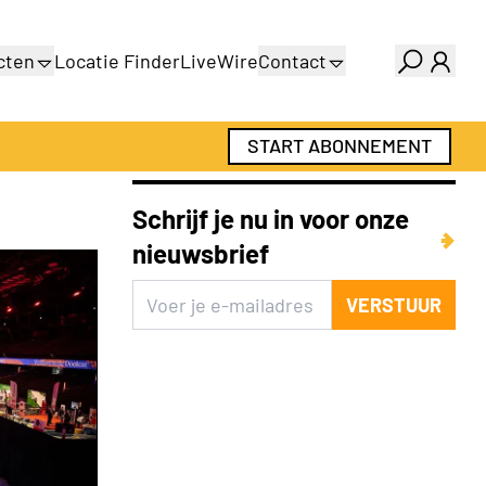
cten
Locatie Finder
LiveWire
Contact
gids
Over ons
gids
Adverteren
START ABONNEMENT
Abonnementen
Schrijf je nu in voor onze
nieuwsbrief
VERSTUUR