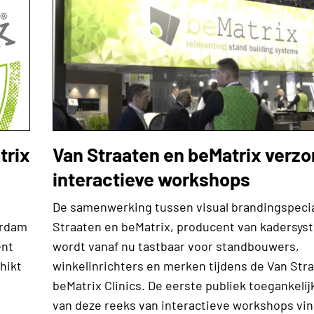
trix
Van Straaten en beMatrix verz
interactieve workshops
De samenwerking tussen visual brandingspecia
erdam
Straaten en beMatrix, producent van kadersys
ent
wordt vanaf nu tastbaar voor standbouwers,
hikt
winkelinrichters en merken tijdens de Van Str
beMatrix Clinics. De eerste publiek toegankelij
van deze reeks van interactieve workshops vin