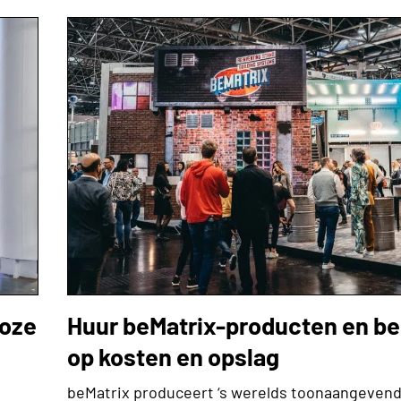
loze
Huur beMatrix-producten en b
op kosten en opslag
beMatrix produceert ‘s werelds toonaangeven