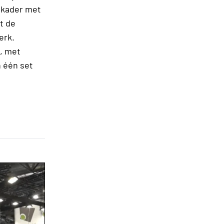
 kader met
t de
erk.
, met
 één set