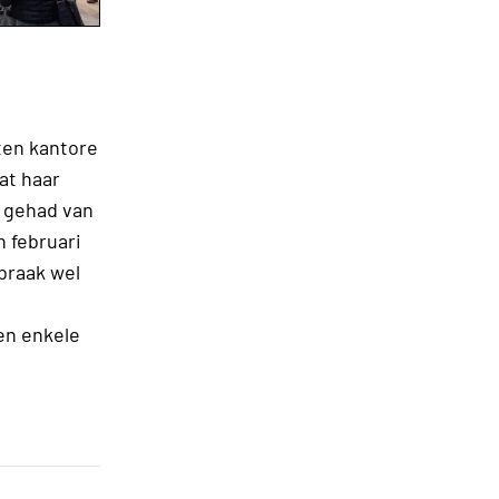
ten kantore
at haar
t gehad van
 februari
braak wel
en enkele