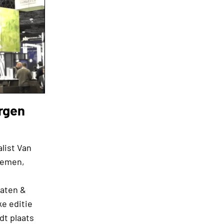
orgen
list Van
temen,
aaten &
ke editie
dt plaats