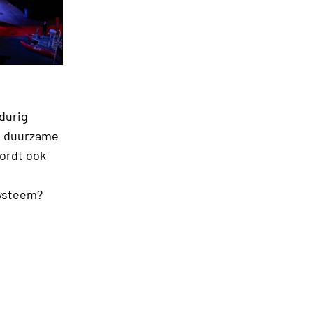
durig
n duurzame
ordt ook
systeem?