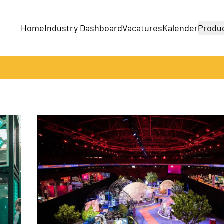
Home
Industry Dashboard
Vacatures
Kalender
Produ
Bedrijven
Producten