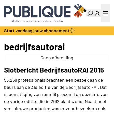
Industry Dashboard
Vacatures
Kalender
Producten
Start vandaag jouw abonnement
Locatie Finder
Bedrijvengids
LiveWire
Productengids
bedrijfsautorai
Contact
Over ons
Geen afbeelding
Adverteren
Slotbericht BedrijfsautoRAI 2015
Abonnementen
55.268 professionals brachten een bezoek aan de
beurs aan de 31e editie van de BedrijfsautoRAI. Dat
is een stijging van ruim 18 procent ten opzichte van
de vorige editie, die in 2012 plaatsvond. Naast heel
veel nieuwe producten was er voor bezoekers ook