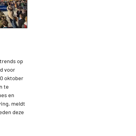
 trends op
d voor
30 oktober
n te
nes en
ving, meldt
oeden deze