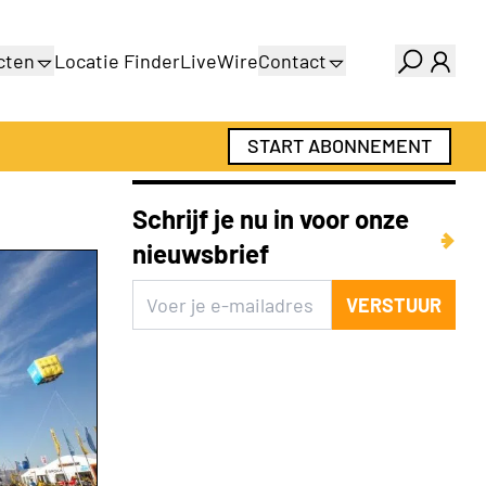
cten
Locatie Finder
LiveWire
Contact
gids
Over ons
gids
Adverteren
START ABONNEMENT
Abonnementen
Schrijf je nu in voor onze
nieuwsbrief
VERSTUUR