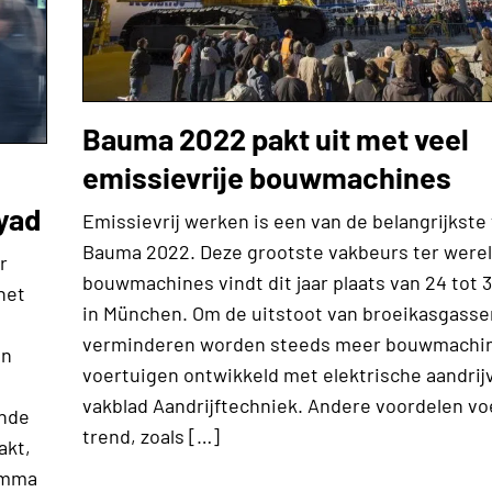
Bauma 2022 pakt uit met veel
emissievrije bouwmachines
yad
Emissievrij werken is een van de belangrijkste
Bauma 2022. Deze grootste vakbeurs ter werel
r
bouwmachines vindt dit jaar plaats van 24 tot 
het
in München. Om de uitstoot van broeikasgasse
verminderen worden steeds meer bouwmachi
en
voertuigen ontwikkeld met elektrische aandrij
vakblad Aandrijftechniek. Andere voordelen v
ende
trend, zoals […]
akt,
amma