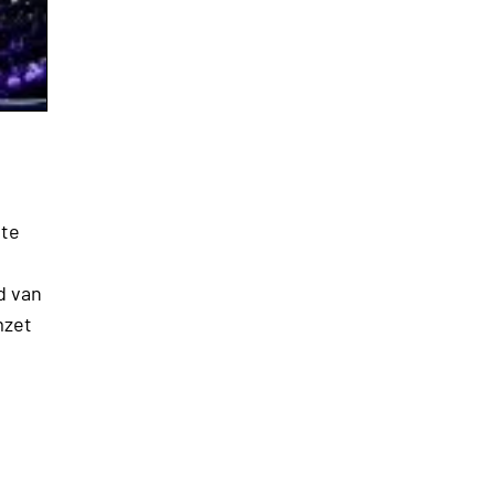
hte
d van
mzet