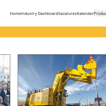
Home
Industry Dashboard
Vacatures
Kalender
Produ
Bedrijven
Producten