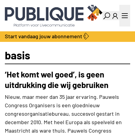
Industry Dashboard
Vacatures
Kalender
Producten
Start vandaag jouw abonnement
Locatie Finder
Bedrijvengids
LiveWire
Productengids
basis
Contact
Over ons
‘Het komt wel goed’, is geen
Adverteren
Abonnementen
uitdrukking die wij gebruiken
Nieuw, maar meer dan 35 jaar ervaring. Pauwels
Congress Organisers is een gloednieuw
congresorganisatiebureau, succesvol gestart in
december 2010. Met heel Europa als speelveld en
Maastricht als ware thuis. Pauwels Congress