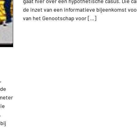
gaat hier over een hypothetische casus. Die c
de inzet van een informatieve bijeenkomst voo
van het Genootschap voor […]
,
 de
ometer
die
,
bij