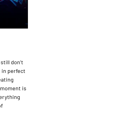
till don’t
 in perfect
eating
y moment is
erything
of