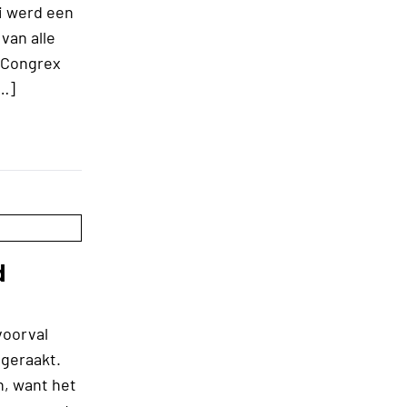
i werd een
van alle
n Congrex
[…]
d
n
voorval
geraakt.
n, want het