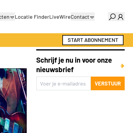
cten
Locatie Finder
LiveWire
Contact
gids
Over ons
gids
Adverteren
START ABONNEMENT
Abonnementen
Schrijf je nu in voor onze
nieuwsbrief
VERSTUUR