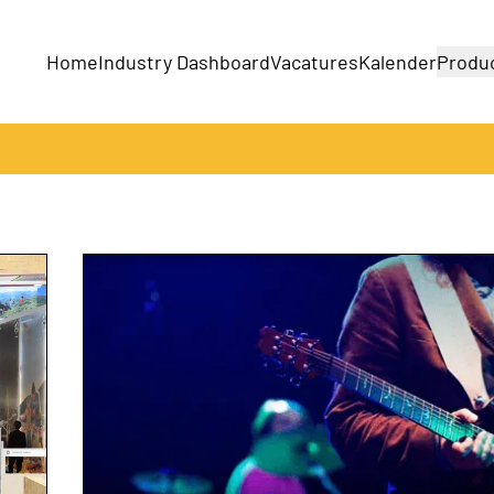
Home
Industry Dashboard
Vacatures
Kalender
Produ
Bedrijven
Producten