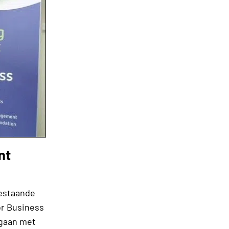
nt
estaande
or Business
egaan met