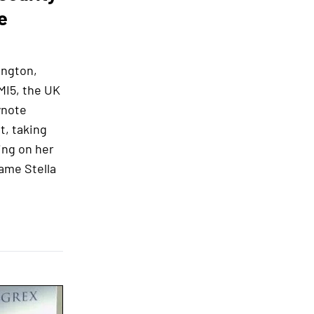
e
ington,
 MI5, the UK
ynote
t, taking
ing on her
Dame Stella