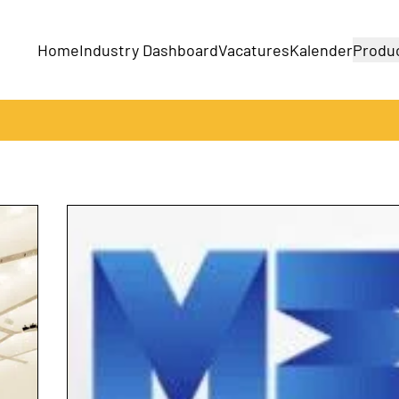
Home
Industry Dashboard
Vacatures
Kalender
Produ
Bedrijven
Producten