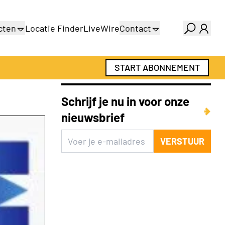
cten
Locatie Finder
LiveWire
Contact
gids
Over ons
gids
Adverteren
START ABONNEMENT
Abonnementen
Schrijf je nu in voor onze
nieuwsbrief
VERSTUUR