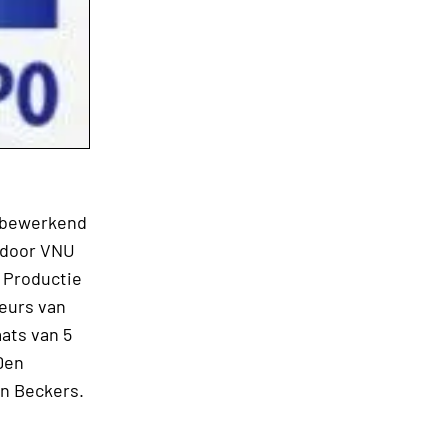
albewerkend
 door VNU
 Productie
eurs van
ats van 5
 Den
jn Beckers.