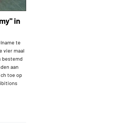
my" in
elname te
e vier maal
is bestemd
nden aan
ch toe op
ibitions