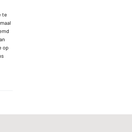
 te
 maal
temd
aan
e op
ns