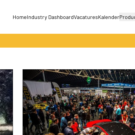
Home
Industry Dashboard
Vacatures
Kalender
Produ
Bedrijven
Producten