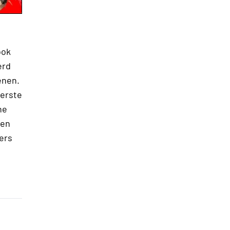
ook
erd
enen.
eerste
he
ten
ers