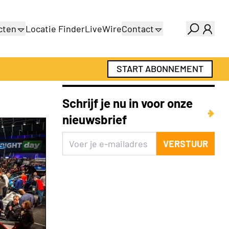
cten
Locatie Finder
LiveWire
Contact
gids
Over ons
gids
Adverteren
START ABONNEMENT
Abonnementen
Schrijf je nu in voor onze
nieuwsbrief
VERSTUUR