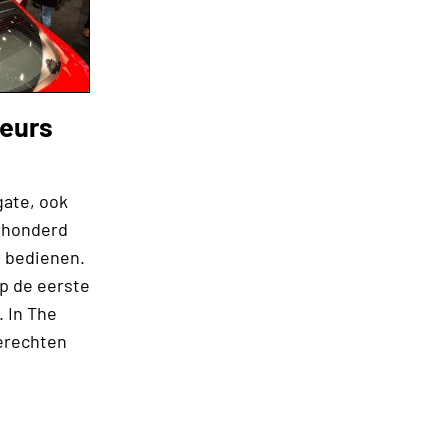
beurs
gate, ook
erhonderd
g bedienen.
op de eerste
 In The
erechten