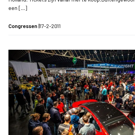
een […]
Congressen |
17-2-2011