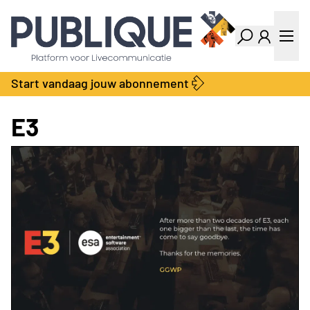
Industry Dashboard
Vacatures
Kalender
Producten
Start vandaag jouw abonnement
Locatie Finder
Bedrijvengids
LiveWire
Productengids
E3
Contact
Over ons
Adverteren
Abonnementen