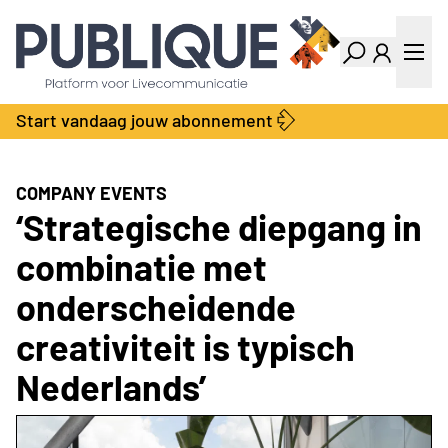
Industry Dashboard
Vacatures
Kalender
Producten
Start vandaag jouw abonnement
Locatie Finder
Bedrijvengids
LiveWire
Productengids
Contact
COMPANY EVENTS
Over ons
‘Strategische diepgang in
Adverteren
combinatie met
Abonnementen
onderscheidende
creativiteit is typisch
Nederlands’