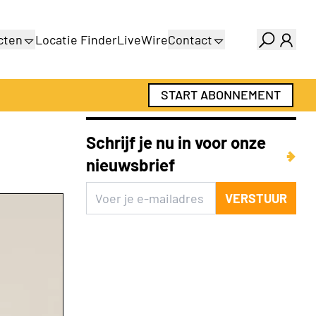
cten
Locatie Finder
LiveWire
Contact
gids
Over ons
gids
Adverteren
START ABONNEMENT
Abonnementen
Schrijf je nu in voor onze
nieuwsbrief
VERSTUUR