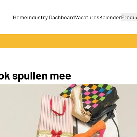
Home
Industry Dashboard
Vacatures
Kalender
Produ
Bedrijven
Producten
ok spullen mee