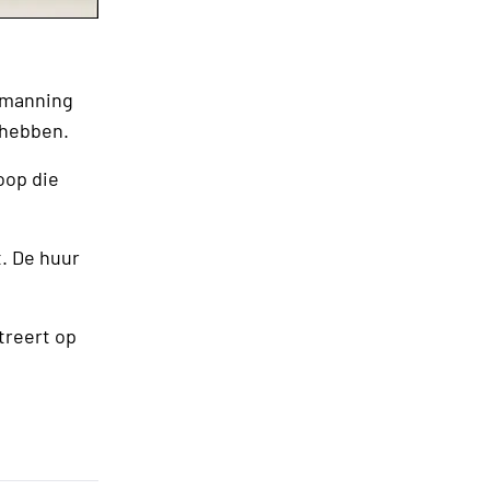
bemanning
 hebben.
oop die
t. De huur
treert op