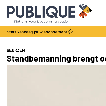
Start vandaag jouw abonnement
BEURZEN
Standbemanning brengt o