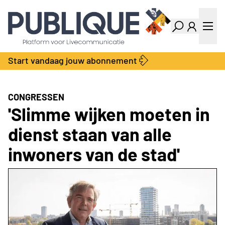
Industry Dashboard
Vacatures
Kalender
Producten
Start vandaag jouw abonnement
Locatie Finder
Bedrijvengids
LiveWire
Productengids
Contact
CONGRESSEN
Over ons
'Slimme wijken moeten in
Adverteren
dienst staan van alle
Abonnementen
inwoners van de stad'