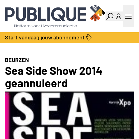
Industry Dashboard
Vacatures
Kalender
Producten
Start vandaag jouw abonnement
Locatie Finder
Bedrijvengids
LiveWire
Productengids
Contact
BEURZEN
Over ons
Sea Side Show 2014
Adverteren
geannuleerd
Abonnementen