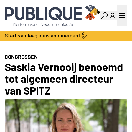
Industry Dashboard
Vacatures
Kalender
Producten
Start vandaag jouw abonnement
Locatie Finder
Bedrijvengids
LiveWire
Productengids
Contact
CONGRESSEN
Over ons
Saskia Vernooij benoemd
Adverteren
tot algemeen directeur
Abonnementen
van SPITZ