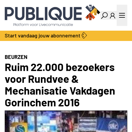
Industry Dashboard
Vacatures
Kalender
Producten
Start vandaag jouw abonnement
Locatie Finder
Bedrijvengids
LiveWire
Productengids
Contact
BEURZEN
Over ons
Ruim 22.000 bezoekers
Adverteren
voor Rundvee &
Abonnementen
Mechanisatie Vakdagen
Gorinchem 2016