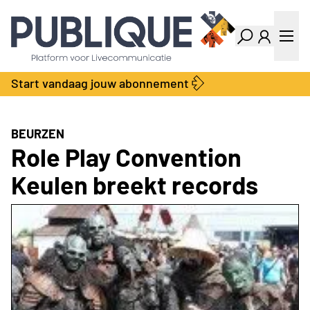
Industry Dashboard
Vacatures
Kalender
Producten
Start vandaag jouw abonnement
Locatie Finder
Bedrijvengids
LiveWire
Productengids
Contact
BEURZEN
Over ons
Role Play Convention
Adverteren
Keulen breekt records
Abonnementen