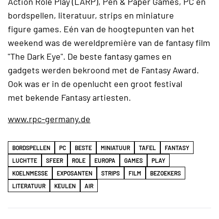
Action Role Play (LARP), Pen & Paper Games, PC en
bordspellen, literatuur, strips en miniature
figure games. Eén van de hoogtepunten van het
weekend was de wereldpremière van de fantasy film
"The Dark Eye". De beste fantasy games en
gadgets werden bekroond met de Fantasy Award.
Ook was er in de openlucht een groot festival
met bekende Fantasy artiesten.
www.rpc-germany.de
BORDSPELLEN
PC
BESTE
MINIATUUR
TAFEL
FANTASY
LUCHTTE
SFEER
ROLE
EUROPA
GAMES
PLAY
KOELNMESSE
EXPOSANTEN
STRIPS
FILM
BEZOEKERS
LITERATUUR
KEULEN
AIR