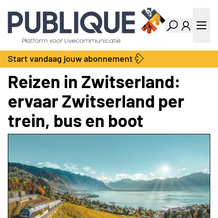
Industry Dashboard
Vacatures
Kalender
Producten
Start vandaag jouw abonnement
Locatie Finder
Bedrijvengids
Reizen in Zwitserland:
LiveWire
Productengids
Contact
ervaar Zwitserland per
Over ons
trein, bus en boot
Adverteren
Abonnementen