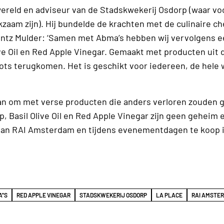
ereld en adviseur van de Stadskwekerij Osdorp (waar vo
zaam zijn). Hij bundelde de krachten met de culinaire ch
tz Mulder: ‘Samen met Abma’s hebben wij vervolgens e
ive Oil en Red Apple Vinegar. Gemaakt met producten uit 
ots terugkomen. Het is geschikt voor iedereen, de hele 
aan om met verse producten die anders verloren zouden 
 Basil Olive Oil en Red Apple Vinegar zijn geen geheim 
 van RAI Amsterdam en tijdens evenementdagen te koop 
''S
RED APPLE VINEGAR
STADSKWEKERIJ OSDORP
LA PLACE
RAI AMSTE