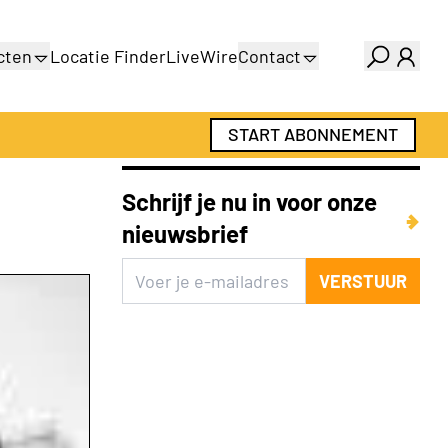
cten
Locatie Finder
LiveWire
Contact
gids
Over ons
gids
Adverteren
START ABONNEMENT
Abonnementen
Schrijf je nu in voor onze
nieuwsbrief
VERSTUUR