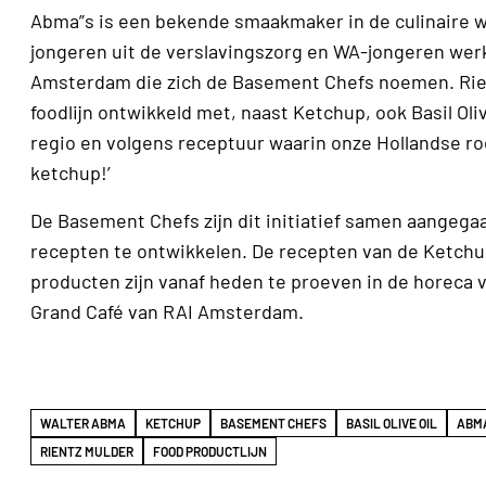
Abma”s is een bekende smaakmaker in de culinaire w
jongeren uit de verslavingszorg en WA-jongeren werk
Amsterdam die zich de Basement Chefs noemen. Rien
foodlijn ontwikkeld met, naast Ketchup, ook Basil Ol
regio en volgens receptuur waarin onze Hollandse ro
ketchup!’
De Basement Chefs zijn dit initiatief samen aangeg
recepten te ontwikkelen. De recepten van de Ketchup,
producten zijn vanaf heden te proeven in de horeca
Grand Café van RAI Amsterdam.
WALTER ABMA
KETCHUP
BASEMENT CHEFS
BASIL OLIVE OIL
ABMA
RIENTZ MULDER
FOOD PRODUCTLIJN