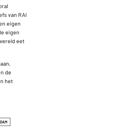
oral
efs van RAI
en eigen
de eigen
wereld eet
gaan,
en de
in het
RDAM