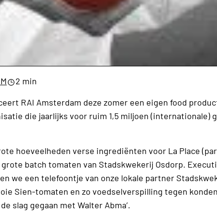
CM
2 min
anceert RAI Amsterdam deze zomer een eigen food product
ie die jaarlijks voor ruim 1,5 miljoen (internationale) g
rote hoeveelheden verse ingrediënten voor La Place (par
grote batch tomaten van Stadskwekerij Osdorp. Executi
gen we een telefoontje van onze lokale partner Stadskwe
ooie Sien-tomaten en zo voedselverspilling tegen konden
 de slag gegaan met Walter Abma’.