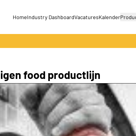
Home
Industry Dashboard
Vacatures
Kalender
Produ
Bedrijven
Producten
gen food productlijn