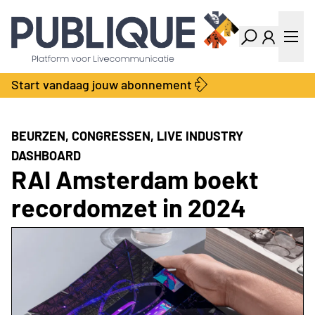
Industry Dashboard
Vacatures
Kalender
Producten
Start vandaag jouw abonnement
Locatie Finder
Bedrijvengids
LiveWire
Productengids
Contact
BEURZEN, CONGRESSEN, LIVE INDUSTRY
Over ons
DASHBOARD
Adverteren
RAI Amsterdam boekt
Abonnementen
recordomzet in 2024