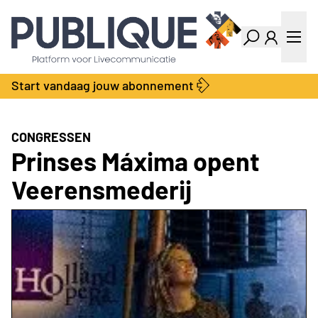
Industry Dashboard
Vacatures
Kalender
Producten
Start vandaag jouw abonnement
Locatie Finder
Bedrijvengids
LiveWire
Productengids
Contact
CONGRESSEN
Over ons
Prinses Máxima opent
Adverteren
Veerensmederij
Abonnementen