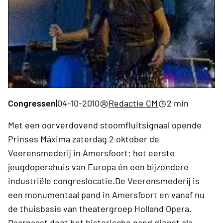
Congressen
|
04-10-2010
Redactie CM
2 min
Met een oorverdovend stoomfluitsignaal opende
Prinses Máxima zaterdag 2 oktober de
Veerensmederij in Amersfoort; het eerste
jeugdoperahuis van Europa én een bijzondere
industriële congreslocatie.De Veerensmederij is
een monumentaal pand in Amersfoort en vanaf nu
de thuisbasis van theatergroep Holland Opera.
Daarnaast doet het historische pand dienst als