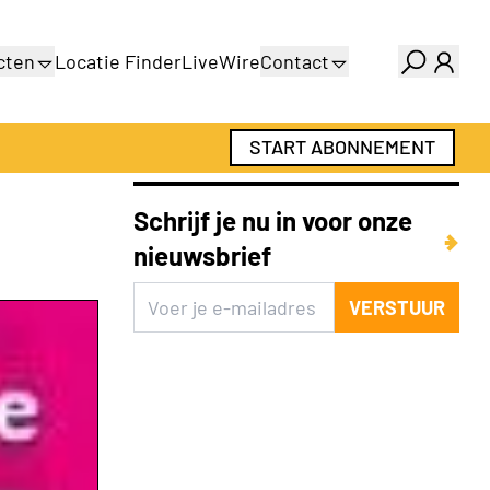
cten
Locatie Finder
LiveWire
Contact
gids
Over ons
gids
Adverteren
START ABONNEMENT
Abonnementen
Schrijf je nu in voor onze
nieuwsbrief
VERSTUUR