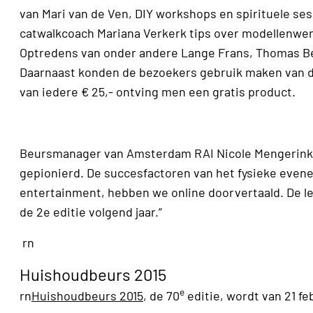
van Mari van de Ven, DIY workshops en spirituele ses
catwalkcoach Mariana Verkerk tips over modellenwerk
Optredens van onder andere Lange Frans, Thomas Ber
Daarnaast konden de bezoekers gebruik maken van di
van iedere € 25,- ontving men een gratis product.
Beursmanager van Amsterdam RAI Nicole Mengerink:
gepionierd. De succesfactoren van het fysieke even
entertainment, hebben we online doorvertaald. De l
de 2e editie volgend jaar.”
rn
Huishoudbeurs 2015
e
rn
Huishoudbeurs 2015
, de 70
editie, wordt van 21 f