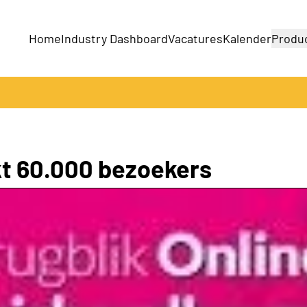
Home
Industry Dashboard
Vacatures
Kalender
Produ
Bedrijven
Producten
kt 60.000 bezoekers