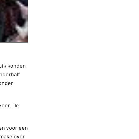
uik konden
nderhalf
 onder
keer. De
en voor een
 make over