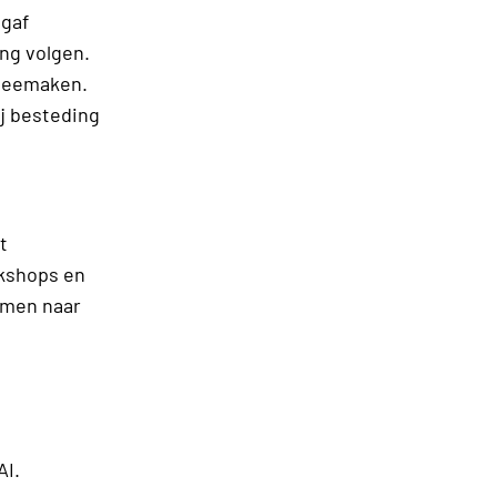
 gaf
ng volgen.
 meemaken.
j besteding
t
rkshops en
emen naar
AI.