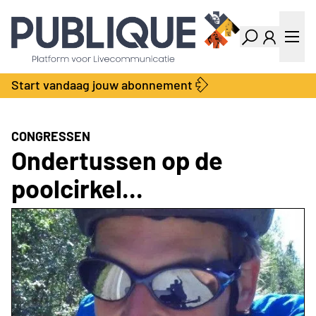
Industry Dashboard
Vacatures
Kalender
Producten
Start vandaag jouw abonnement
Locatie Finder
Bedrijvengids
LiveWire
Productengids
Contact
CONGRESSEN
Over ons
Ondertussen op de
Adverteren
poolcirkel...
Abonnementen