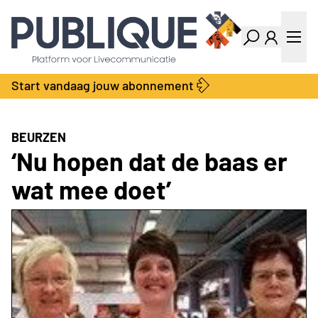
Industry Dashboard
Vacatures
Kalender
Producten
Start vandaag jouw abonnement
Locatie Finder
Bedrijvengids
LiveWire
Productengids
Contact
BEURZEN
Over ons
‘Nu hopen dat de baas er
Adverteren
wat mee doet’
Abonnementen