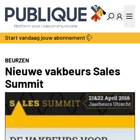
Industry Dashboard
Vacatures
Kalender
Producten
Start vandaag jouw abonnement
Locatie Finder
Bedrijvengids
LiveWire
Productengids
Contact
BEURZEN
Over ons
Nieuwe vakbeurs Sales
Adverteren
Summit
Abonnementen