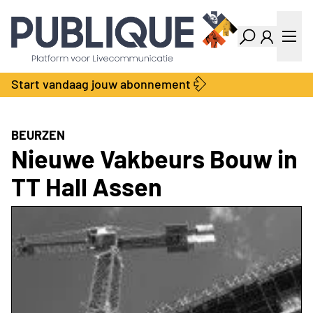
Industry Dashboard
Vacatures
Kalender
Producten
Start vandaag jouw abonnement
Locatie Finder
Bedrijvengids
LiveWire
Productengids
Contact
BEURZEN
Over ons
Nieuwe Vakbeurs Bouw in
Adverteren
TT Hall Assen
Abonnementen